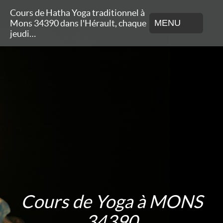
Cours de Hatha Yoga traditionnel à
Mons 34390 dans l'Hérault, chaque
MENU
jeudi…
Cours de Yoga à MONS
34390