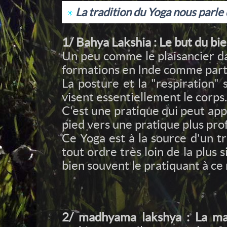
La tradition du Yoga nous parle 
1/ Bahya Lakshia : Le but du bi
Un peu comme le plaisancier da
formations en Inde comme parto
La posture et la "respiration"
visent essentiellement le corps.
C'est une pratique qui peut appo
pied vers une pratique plus prof
Ce Yoga est à la source d'un t
tout ordre très loin de la plus 
bien souvent le pratiquant à ce n
2/ madhyama lakshya : La ma