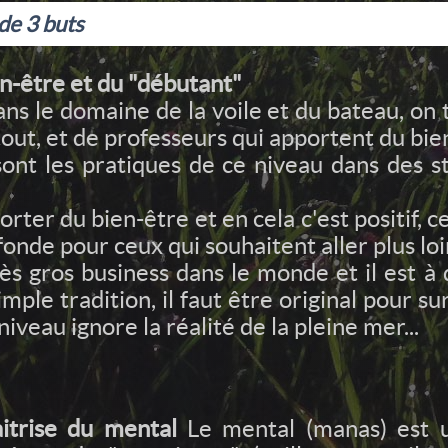
de 3 buts
en-être et du "débutant"
ns le domaine de la voile et du bateau, on 
ut, et de professeurs qui apportent du bie
 sont les pratiques de ce niveau dans des 
rter du bien-être et en cela c'est positif,
onde pour ceux qui souhaitent aller plus loi
rès gros business dans le monde et il est à
simple tradition, il faut être original pour s
iveau ignore la réalité de la pleine mer...
itrise du mental
Le mental (manas) est u