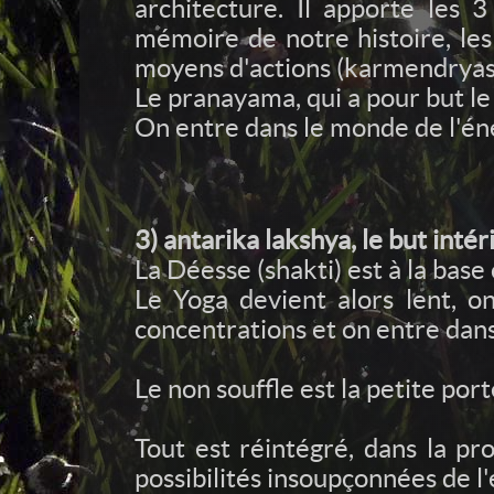
architecture. Il apporte les 
mémoire de notre histoire, les 
moyens d'actions (karmendryas) 
Le pranayama, qui a pour but l
On entre dans le monde de l'éne
3) antarika lakshya, le but intér
La Déesse (shakti) est à la base
Le Yoga devient alors lent, on
concentrations et on entre dans
Le non souffle est la petite port
Tout est réintégré, dans la pr
possibilités insoupçonnées de l'