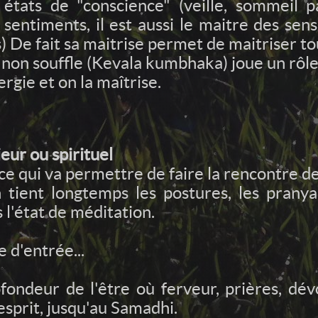
3 états de "conscience" (veille, sommeil p
sentiments, il est aussi le maitre des sen
De fait sa maitrise permet de maitriser tout
e non souffle (Kevala kumbhaka) joue un rôl
rgie et on la maîtrise.
ieur ou spirituel
 ce qui va permettre de faire la rencontre de 
 tient longtemps les postures, les pranya
 l'état de méditation.
e d'entrée...
ofondeur de l'être où ferveur, prières, dév
esprit, jusqu'au Samadhi.