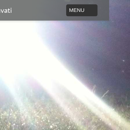
vati
MENU