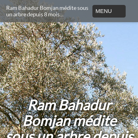
Ram Bahadur Bomjan médite sous
MENU
un arbre depuis 8 mois...
Ram Bahadur
Bomjan médite
sous un arbre depuis